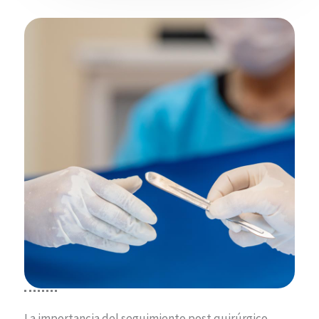
country code)
*
Hola, me gustaría recibir más información
sobre…
Hi, I would like to receive more information
about…
*
¿Cómo te contactamos? / How can we
contact you ?
*
¿Cuándo te podemos contactar?/ When can
La importancia del seguimiento post quirúrgico.