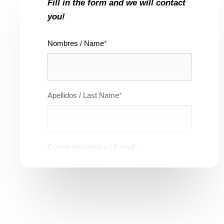
Fill in the form and we will contact
you!
Nombres / Name
*
Apellidos / Last Name
*
Correo electrónico / E-mail
*
Teléfono / Phone
(Añada el código de su país / Add your