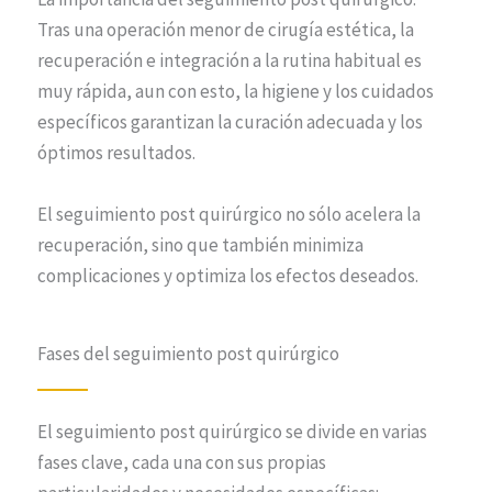
we contact you?
*
Tras una operación menor de cirugía estética, la
recuperación e integración a la rutina habitual es
muy rápida, aun con esto, la higiene y los cuidados
He leído y acepto la Política de privacidad.
específicos garantizan la curación adecuada y los
óptimos resultados.
Respetamos y protegemos tu privacidad, tus
datos serán usados únicamente para
El seguimiento post quirúrgico no sólo acelera la
responder a tu consulta. Al hacer clic aceptas
recuperación, sino que también minimiza
los
Términos y condiciones
.
complicaciones y optimiza los efectos deseados.
Fases del seguimiento post quirúrgico
El seguimiento post quirúrgico se divide en varias
fases clave, cada una con sus propias