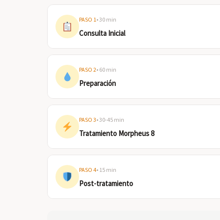
PASO 1
• 30 min
Consulta Inicial
PASO 2
• 60 min
Preparación
PASO 3
• 30-45 min
Tratamiento Morpheus 8
PASO 4
• 15 min
Post-tratamiento