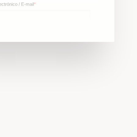
ectrónico / E-mail
*
/ Phone
 código de su país / Add your country code)
*
gustaría recibir más información sobre…
ld like to receive more information about…
*
 contactamos? / How can we contact you ?
*