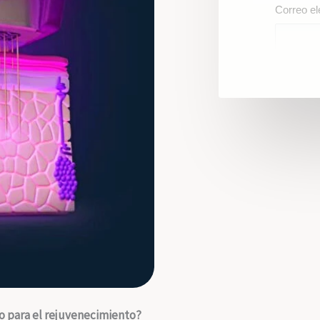
Correo el
Teléfono 
(Añada el
Hola, me 
Hi, I wou
¿Cómo te
o para el rejuvenecimiento?