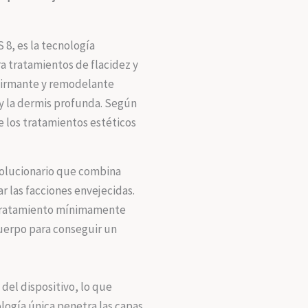
¿Cuándo 
8, es la tecnología
contact y
a tratamientos de flacidez y
firmante y remodelante
 y la dermis profunda. Según
He leído
e los tratamientos estéticos
Respeta
volucionario que combina
usados 
 las facciones envejecidas.
clic ace
n tratamiento mínimamente
cuerpo para conseguir un
 del dispositivo, lo que
logía única penetra las capas