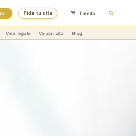
Buscar
Pide tu cita
to
Tienda
Vale regalo
Validar cita
Blog