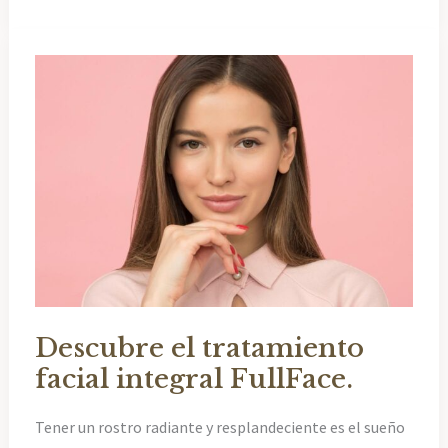
tu
silueta
y
mejora
tu
apariencia.
Descubre el tratamiento
facial integral FullFace.
Tener un rostro radiante y resplandeciente es el sueño