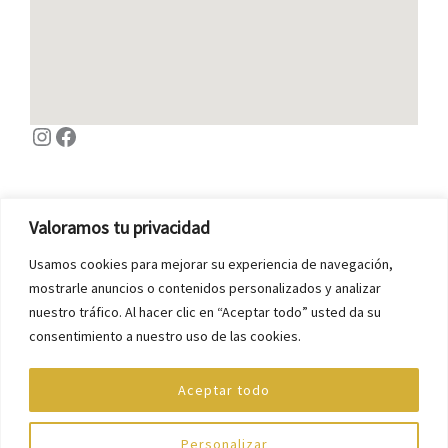
Siguenos en Instagram
Facebook
Valoramos tu privacidad
Términos y Condiciones
Usamos cookies para mejorar su experiencia de navegación,
mostrarle anuncios o contenidos personalizados y analizar
Política de privacidad y Cookies
nuestro tráfico. Al hacer clic en “Aceptar todo” usted da su
Equipo
consentimiento a nuestro uso de las cookies.
Financiación
Aceptar todo
Personalizar